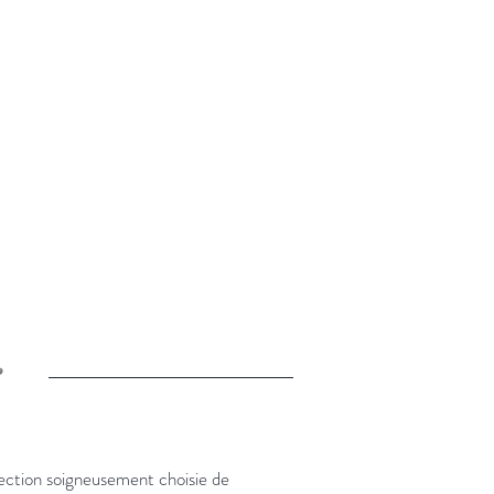
g
Contact
FAQ
ux
lection soigneusement choisie de